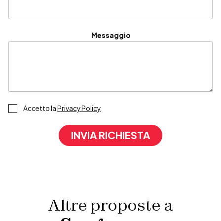
Messaggio
P
Accetto la
Privacy Policy
r
i
INVIA RICHIESTA
v
a
c
y
P
o
l
Altre proposte a
i
c
y