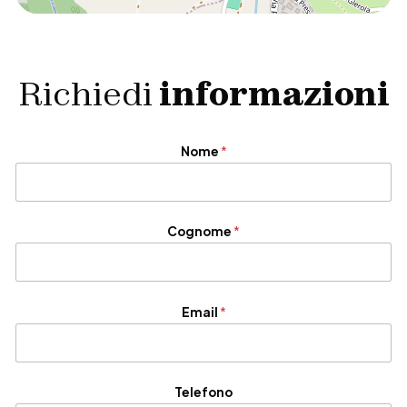
Richiedi
informazioni
*
Nome
*
*
M
e
s
s
Cognome
*
a
g
g
i
o
Email
*
Telefono