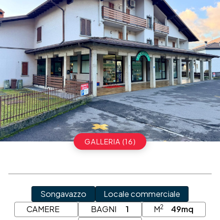
GALLERIA (16)
Songavazzo
Locale commerciale
2
CAMERE
BAGNI
1
M
49mq