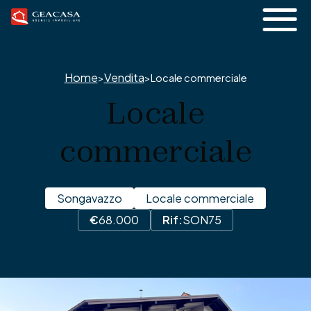
Home
Vendita
>
>
Locale commerciale
Locale
commerciale
Songavazzo
Locale commerciale
€
68.000
Rif:
SON75