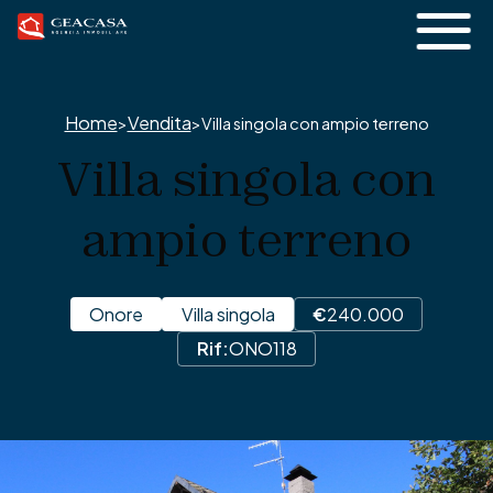
Home
Vendita
>
>
Villa singola con ampio terreno
Villa singola con
ampio terreno
Onore
Villa singola
€
240.000
Rif:
ONO118