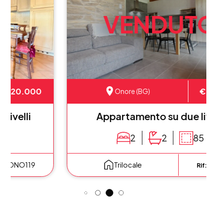
VENDUTO
€ 148.000
Onore (BG)
Appartamento su due livelli
2
2
85
ONO114
Trilocale
Rif: