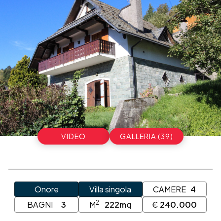
VIDEO
GALLERIA (39)
Onore
Villa singola
CAMERE
4
2
BAGNI
3
M
222mq
€
240.000