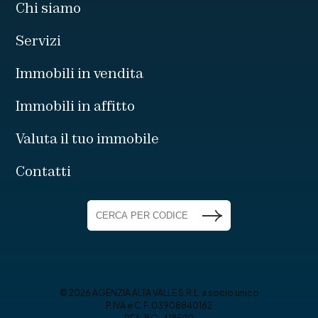
Chi siamo
Servizi
Immobili in vendita
Immobili in affitto
Valuta il tuo immobile
Contatti
© 2026 AGENZIA ALTA VALLE S.R.L. a socio unico
P.IVA e C.F. 03908840162
REA: BG-418520