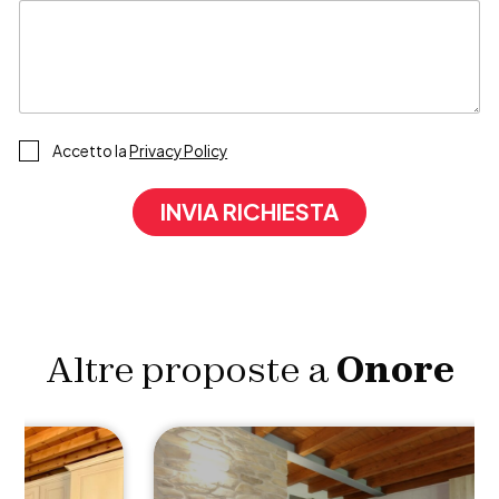
P
Accetto la
Privacy Policy
r
i
INVIA RICHIESTA
v
a
c
y
P
o
l
Altre proposte a
Onore
i
c
y
*