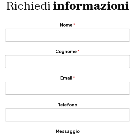
Richiedi
informazioni
P
Nome
*
o
l
i
c
y
Cognome
*
*
*
Email
*
Telefono
Messaggio